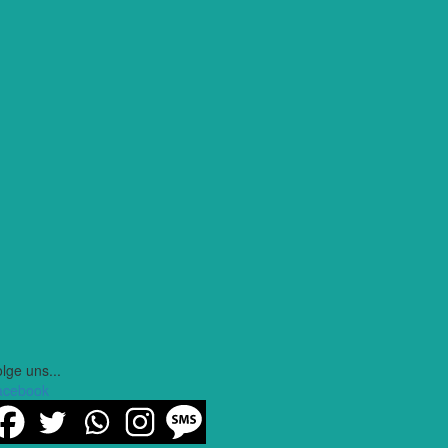
lge uns...
acebook