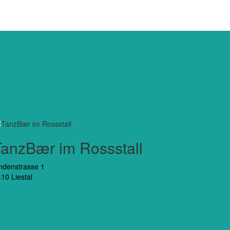
TanzBær im Rossstall
ndenstrasse 1
10 Liestal