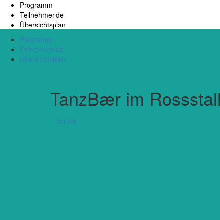
Programm
Teilnehmende
Übersichtsplan
Programm
Teilnehmende
Übersichtsplan
TanzBær im Rossstal
zurück