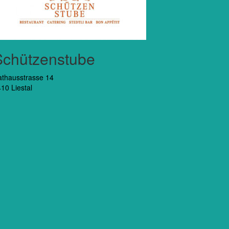
Schützenstube
thausstrasse 14
10 Liestal