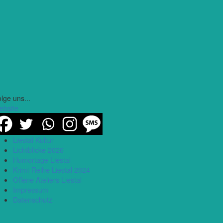
lge uns...
ebsite
Liestal Kultur
Lichtblicke 2026
Humortage Liestal
Krimi-Reihe Liestal 2024
Offene Ateliers Liestal
Impressum
Datenschutz