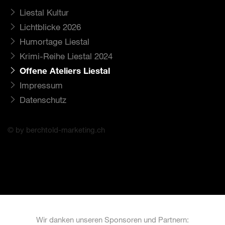
Liestal Kultur
Lichtblicke 2026
Humortage Liestal
Krimi-Reihe Liestal 2024
Offene Ateliers Liestal
Impressum
Datenschutz
© by berchtold-marketing.ch
Wir danken unseren Sponsoren und Partnern: