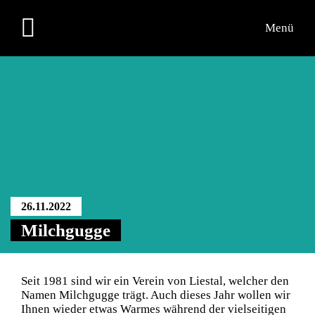
Menü
Programm
Teilnehmende
Übersichtsplan
26.11.2022
Milchgugge
Seit 1981 sind wir ein Verein von Liestal, welcher den
Namen Milchgugge trägt. Auch dieses Jahr wollen wir
Ihnen wieder etwas Warmes während der vielseitigen