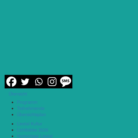
Übersicht
Programm
Teilnehmende
Übersichtsplan
Liestal Kultur
Lichtblicke 2026
Humortage Liestal