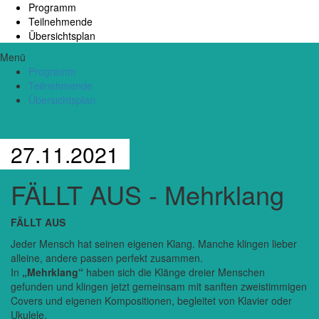
Programm
Teilnehmende
Übersichtsplan
Menü
Programm
Teilnehmende
Übersichtsplan
27.11.2021
FÄLLT AUS - Mehrklang
FÄLLT AUS
Jeder Mensch hat seinen eigenen Klang. Manche klingen lieber
alleine, andere passen perfekt zusammen.
In
„Mehrklang“
haben sich die Klänge dreier Menschen
gefunden und klingen jetzt gemeinsam mit sanften zweistimmigen
Covers und eigenen Kompositionen, begleitet von Klavier oder
Ukulele.