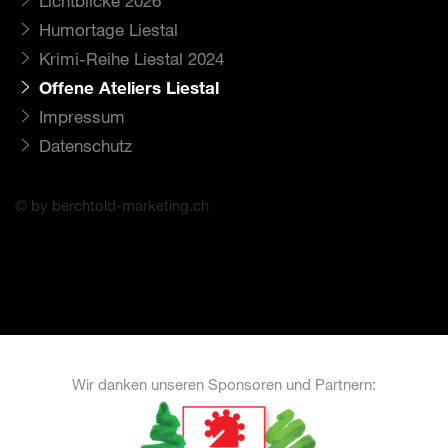
Lichtblicke 2026
Humortage Liestal
Krimi-Reihe Liestal 2024
Offene Ateliers Liestal
Impressum
Datenschutz
© by berchtold-marketing.ch
Wir danken unseren Sponsoren und Partnern: