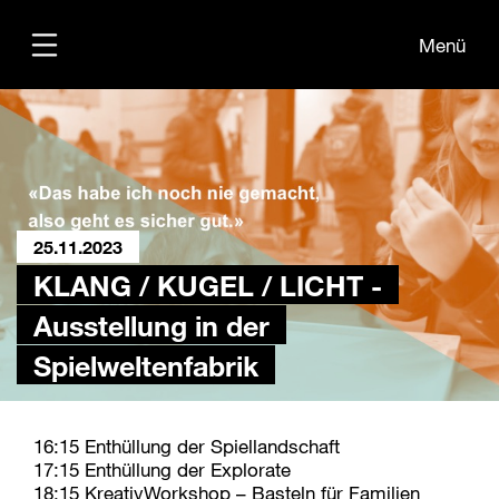
Menü
Programm
25.11.2023
Teilnehmende
KLANG / KUGEL / LICHT -
Übersichtsplan
Ausstellung in der
Spielweltenfabrik
16:15 Enthüllung der Spiellandschaft
17:15 Enthüllung der Explorate
18:15 KreativWorkshop – Basteln für Familien