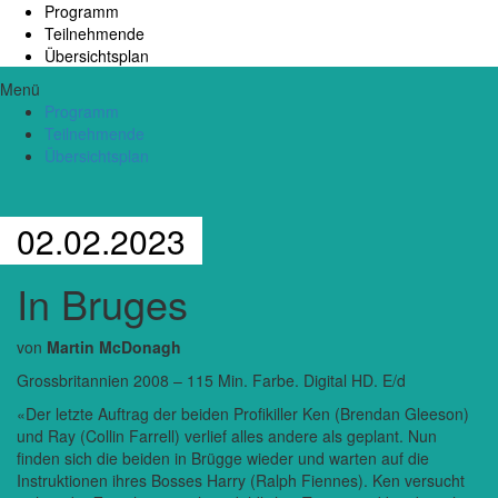
Programm
Teilnehmende
Übersichtsplan
Menü
Programm
Teilnehmende
Übersichtsplan
02.02.2023
In Bruges
von
Martin McDonagh
Grossbritannien 2008 – 115 Min. Farbe. Digital HD. E/d
«Der letzte Auftrag der beiden Profikiller Ken (Brendan Gleeson)
und Ray (Collin Farrell) verlief alles andere als geplant. Nun
finden sich die beiden in Brügge wieder und warten auf die
Instruktionen ihres Bosses Harry (Ralph Fiennes). Ken versucht