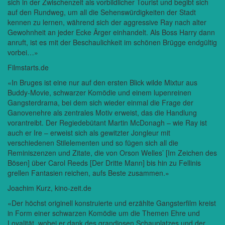
sich in der Zwischenzeit als vorbildlicher Tourist und begibt sich
auf den Rundweg, um all die Sehenswürdigkeiten der Stadt
kennen zu lernen, während sich der aggressive Ray nach alter
Gewohnheit an jeder Ecke Ärger einhandelt. Als Boss Harry dann
anruft, ist es mit der Beschaulichkeit im schönen Brügge endgültig
vorbei…»
Filmstarts.de
«In Bruges ist eine nur auf den ersten Blick wilde Mixtur aus
Buddy-Movie, schwarzer Komödie und einem lupenreinen
Gangsterdrama, bei dem sich wieder einmal die Frage der
Ganovenehre als zentrales Motiv erweist, das die Handlung
vorantreibt. Der Regiedebütant Martin McDonagh – wie Ray ist
auch er Ire – erweist sich als gewitzter Jongleur mit
verschiedenen Stilelementen und so fügen sich all die
Reminiszenzen und Zitate, die von Orson Welles’ [Im Zeichen des
Bösen] über Carol Reeds [Der Dritte Mann] bis hin zu Fellinis
grellen Fantasien reichen, aufs Beste zusammen.»
Joachim Kurz, kino-zeit.de
«Der höchst originell konstruierte und erzählte Gangsterfilm kreist
in Form einer schwarzen Komödie um die Themen Ehre und
Loyalität, wobei er dank des grandiosen Schauplatzes und der